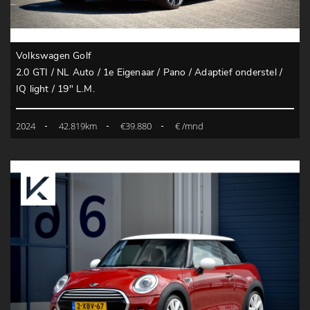
Volkswagen Golf
2.0 GTI / NL Auto / 1e Eigenaar / Pano / Adaptief onderstel /
IQ light / 19" L.M.
2024
42.819km
€39.880
€ /mnd