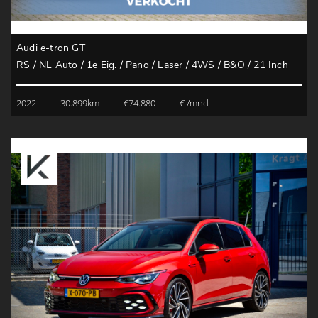
Audi e-tron GT
RS / NL Auto / 1e Eig. / Pano / Laser / 4WS / B&O / 21 Inch
2022
30.899km
€74.880
€ /mnd