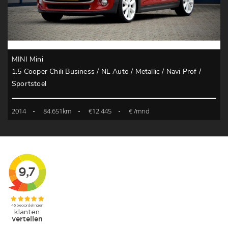
MINI Mini
1.5 Cooper Chili Business / NL Auto / Metallic / Navi Prof /
Sportstoel
2014
84.651km
€12.445
€ /mnd