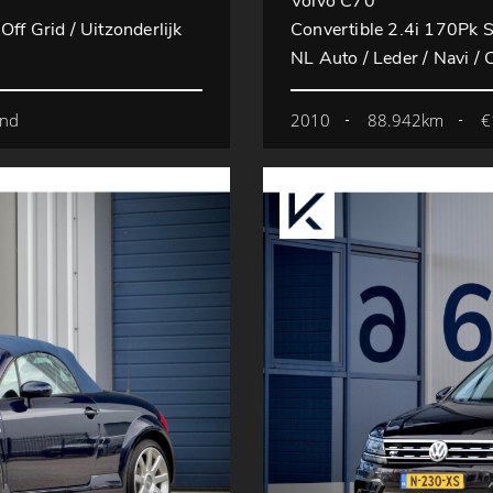
Volvo C70
ff Grid / Uitzonderlijk
Convertible 2.4i 170P
NL Auto / Leder / Navi / 
mnd
2010
88.942km
€