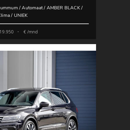
k Summum / Automaat / AMBER BLACK /
Clima / UNIEK
19.950
€ /mnd