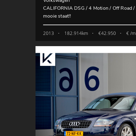
Volkswagen
CALIFORNIA DSG / 4 Motion / Off Road / O
mooie staat!!
2013
182.914km
€42.950
€ /