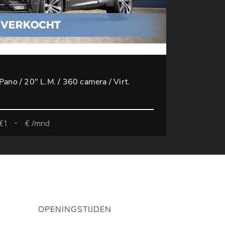
Pano / 20" L.M. / 360 camera / Virt.
€1
€ /mnd
OPENINGSTIJDEN