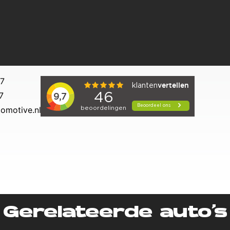
27
7
omotive.nl
Gerelateerde auto’s