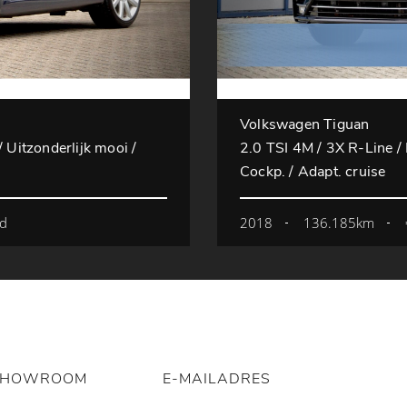
Volkswagen Tiguan
 Uitzonderlijk mooi /
2.0 TSI 4M / 3X R-Line / 
Cockp. / Adapt. cruise
d
2018
136.185km
SHOWROOM
E-MAILADRES