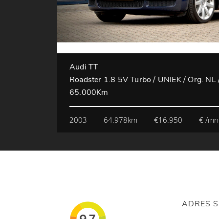
Audi TT
Roadster 1.8 5V Turbo / UNIEK / Org. NL /
65.000Km
2003
64.978km
€16.950
€ /mn
ADRES 