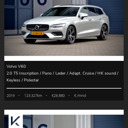
Volvo V60
2.0 T5 Inscription / Pano / Leder / Adapt. Cruise / HK sound /
Keyless / Polestar
2019
123.327km
€28.880
€ /mnd