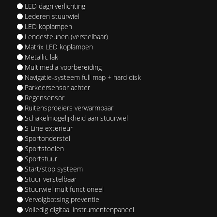
LED dagrijverlichting
Lederen stuurwiel
LED koplampen
Lendesteunen (verstelbaar)
Matrix LED koplampen
Metallic lak
Multimedia-voorbereiding
Navigatie-systeem full map + hard disk
Parkeersensor achter
Regensensor
Ruitensproeiers verwarmbaar
Schakelmogelijkheid aan stuurwiel
S Line exterieur
Sportonderstel
Sportstoelen
Sportstuur
Start/stop systeem
Stuur verstelbaar
Stuurwiel multifunctioneel
Vervolgbotsing preventie
Volledig digitaal instrumentenpaneel