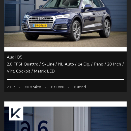
Audi Q5
2.0 TFSI Quattro / S-Line / NL Auto / 1e Eig. / Pano / 20 Inch /
Virt. Cockpit / Matrix LED
2017
60.874km
€31.880
€ /mnd