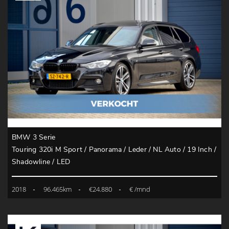
BMW 3 Serie
Touring 320i M Sport / Panorama / Leder / NL Auto / 19 Inch /
Shadowline / LED
2018
96.465km
€24.880
€ /mnd