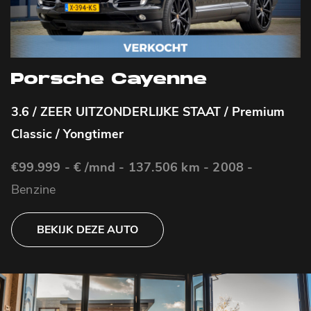
Porsche Cayenne
3.6 / ZEER UITZONDERLIJKE STAAT / Premium
6
Classic / Yongtimer
F
€99.999 - € /mnd - 137.506 km -
2008 -
€
Benzine
BEKIJK DEZE AUTO